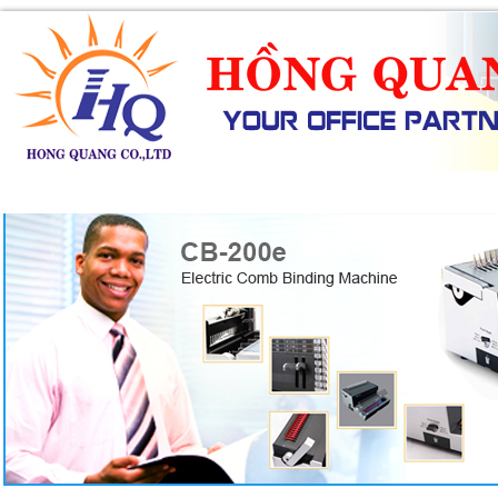
SẢN PHẨM
DỊCH VỤ
KHUYẾN MÃI
TIN TỨC