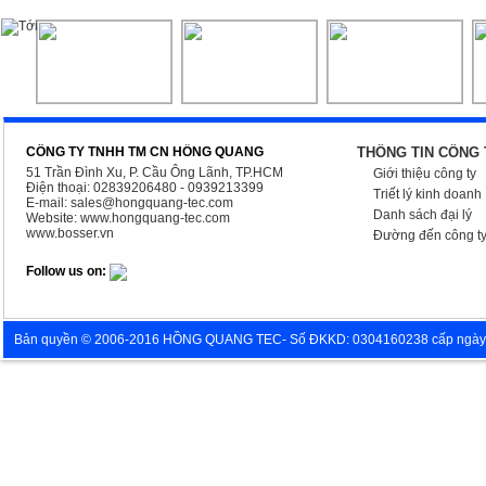
CÔNG TY TNHH TM CN HỒNG QUANG
THÔNG TIN CÔNG 
51 Trần Đình Xu, P. Cầu Ông Lãnh, TP.HCM
Giới thiệu công ty
Điện thoại: 02839206480 - 0939213399
Triết lý kinh doanh
E-mail:
sales@hongquang-tec.com
Danh sách đại lý
Website:
www.hongquang-tec.com
www.bosser.vn
Đường đến công t
Follow us on:
Bản quyền © 2006-2016 HỒNG QUANG TEC- Số ĐKKD: 0304160238 cấp ngày 05