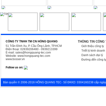
Liên hệ
Liên hệ
2
CÔNG TY TNHH TM CN HỒNG QUANG
THÔNG TIN CÔNG 
51 Trần Đình Xu, P. Cầu Ông Lãnh, TP.HCM
Giới thiệu công ty
Điện thoại: 02839206480 - 0939213399
Triết lý kinh doanh
E-mail:
sales@hongquang-tec.com
Danh sách đại lý
Website:
www.hongquang-tec.com
www.bosser.vn
Đường đến công t
Follow us on:
Bản quyền © 2006-2016 HỒNG QUANG TEC- Số ĐKKD: 0304160238 cấp ngày 05