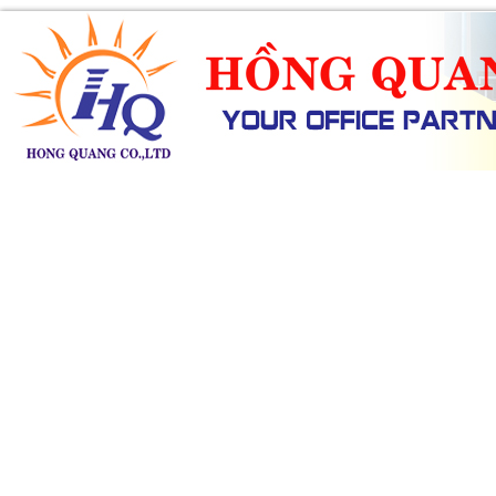
SẢN PHẨM
DỊCH VỤ
KHUYẾN MÃI
TIN TỨC