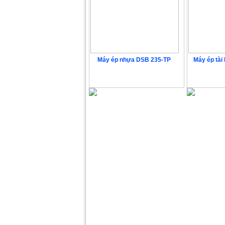
Máy ép nhựa DSB 235-TP
Máy ép tài
Liên hệ
L