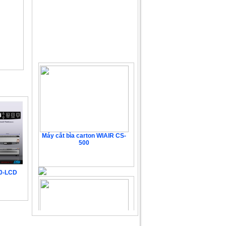
Máy cắt bìa carton WIAIR CS-
500
104.976.000 VNĐ
30-LCD