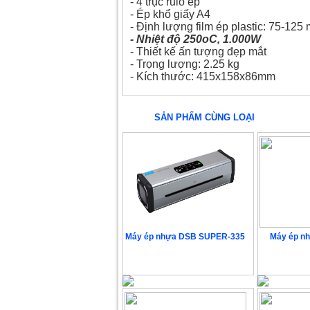
- 4 trục rulô ép
- Ép khổ giấy A4
- Định lượng film ép plastic: 75-125 
- Nhiệt độ 250oC, 1.000W
- Thiết kế ấn tượng đẹp mắt
- Trọng lượng: 2.25 kg
- Kích thước: 415x158x86mm
SẢN PHẨM CÙNG LOẠI
Máy ép nhựa DSB SUPER-335
Máy ép n
Liên hệ
L