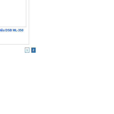
 liệu DSB ML-350
iên hệ
1
2