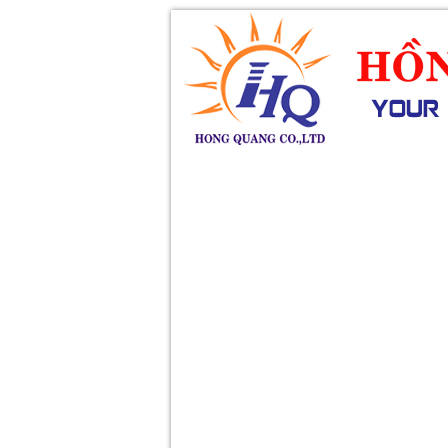
SẢN PHẨM
DỊCH VỤ
KHUY