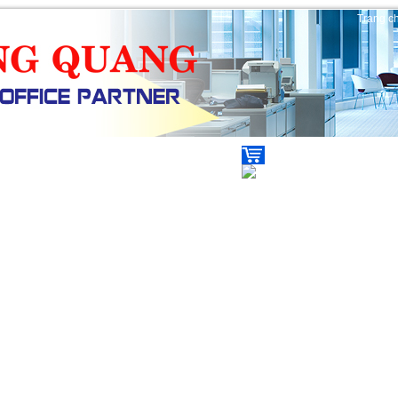
Trang c
ẾN MÃI
TIN TỨC
VIDEO
Giỏ hàng (
0
)
|
Tìm kiếm m