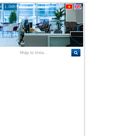
hủ
|
Giới thiệu
|
Liên hệ
|
Sitemap
ở rộng