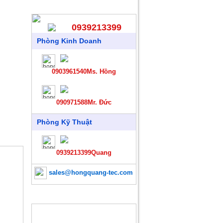
HỖ TRỢ TRỰC TUYẾN
0939213399
Phòng Kinh Doanh
0903961540Ms. Hồng
090971588Mr. Đức
Phòng Kỹ Thuật
0939213399Quang
sales@hongquang-tec.com
SẢN PHẨM MỚI